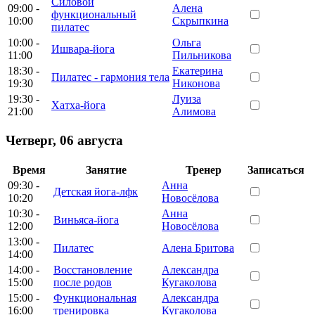
Силовой
09:00 -
Алена
функциональный
10:00
Скрыпкина
пилатес
10:00 -
Ольга
Ишвара-йога
11:00
Пильникова
18:30 -
Екатерина
Пилатес - гармония тела
19:30
Никонова
19:30 -
Луиза
Хатха-йога
21:00
Алимова
Четверг
,
06 августа
Время
Занятие
Тренер
Записаться
09:30 -
Анна
Детская йога-лфк
10:20
Новосёлова
10:30 -
Анна
Виньяса-йога
12:00
Новосёлова
13:00 -
Пилатес
Алена Бритова
14:00
14:00 -
Восстановление
Александра
15:00
после родов
Кугаколова
15:00 -
Функциональная
Александра
16:00
тренировка
Кугаколова