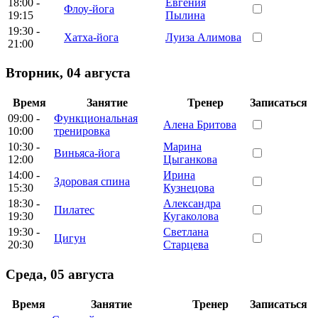
18:00 -
Евгения
Флоу-йога
19:15
Пылина
19:30 -
Хатха-йога
Луиза Алимова
21:00
Вторник
,
04 августа
Время
Занятие
Тренер
Записаться
09:00 -
Функциональная
Алена Бритова
10:00
тренировка
10:30 -
Марина
Виньяса-йога
12:00
Цыганкова
14:00 -
Ирина
Здоровая спина
15:30
Кузнецова
18:30 -
Александра
Пилатес
19:30
Кугаколова
19:30 -
Светлана
Цигун
20:30
Старцева
Среда
,
05 августа
Время
Занятие
Тренер
Записаться