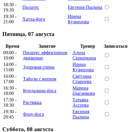
18:30 -
Пилатес
Евгения Пылина
19:30
19:30 -
Ирина
Хатха-йога
21:00
Кузнецова
Пятница
,
07 августа
Время
Занятие
Тренер
Записаться
09:00 -
Пилатес эффективное
Алена
10:00
движение
Скрыпкина
14:00 -
Ирина
Здоровая спина
15:00
Кузнецова
16:00 -
Светлана
Тайцзи с веером
17:00
Старцева
16:30 -
Марина
Кундалини-йога
18:00
Цыганкова
17:30 -
Татьяна
Растяжка
18:30
Ассеева
19:30 -
Евгения
Флоу-йога
20:45
Пылина
Суббота
,
08 августа