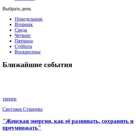
Выбрать день
Понедельник
Вторник
Среда
Четверг
Пятница
Суббота
Воскресенье
Ближайшие события
тренер
Светлана Старцева
"Женская энергия, как её развивать, сохранять и
преумножать"