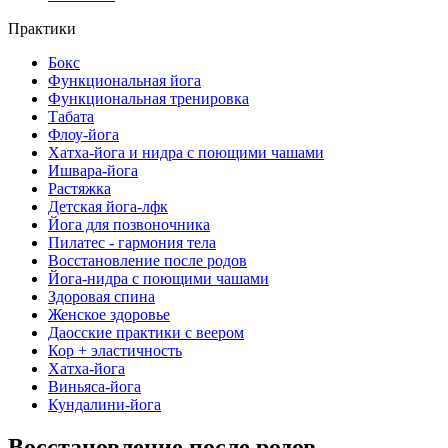
Практики
Бокс
Функциональная йога
Функциональная тренировка
Табата
Флоу-йога
Хатха-йога и нидра с поющими чашами
Ишвара-йога
Растяжка
Детская йога-лфк
Йога для позвоночника
Пилатес - гармония тела
Восстановление после родов
Йога-нидра с поющими чашами
Здоровая спина
Женское здоровье
Даосские практики с веером
Кор + эластичность
Хатха-йога
Виньяса-йога
Кундалини-йога
Восстановление после родов