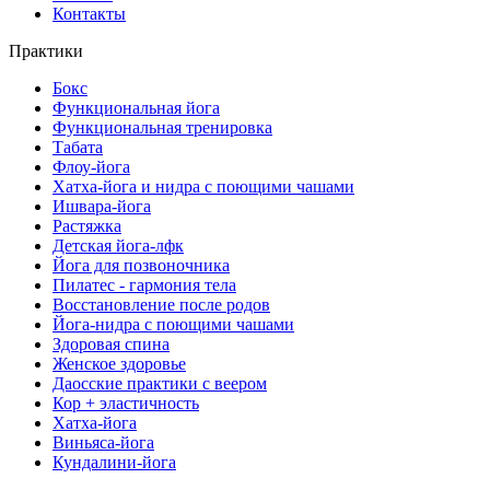
Контакты
Практики
Бокс
Функциональная йога
Функциональная тренировка
Табата
Флоу-йога
Хатха-йога и нидра с поющими чашами
Ишвара-йога
Растяжка
Детская йога-лфк
Йога для позвоночника
Пилатес - гармония тела
Восстановление после родов
Йога-нидра с поющими чашами
Здоровая спина
Женское здоровье
Даосские практики с веером
Кор + эластичность
Хатха-йога
Виньяса-йога
Кундалини-йога