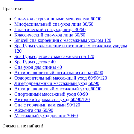
Практики
Спа-уход с гречишными мешочками 60/90
Миофасциальный спа-уход лица 30/60
Пластический спа-уход лица 30/60
Классический спа-уход лица 30/60
Sinicell спа коррекция с массажным уходом 120
Spa Гурмэ увлажнение и питание с массажным уходом
120
Spa Гурмэ детокс с массажным спа 120
Spa Гурмэ детокс 40
Спа-уход для спины 40
Антицеллюлитный анти-гравити спа 60/90
Оздоровительный массажный уход 60/90/120
Лимфодренажный массажный уход 60/90
Антицеллюлитный массажный уход 60/90
Спортивный массажный уход 60/90
Авторский арома-спа-уход 60/90/120
Спа с горячими камнями 90/120
Абхьянга спа 60/90
Массажный уход для ног 30/60
Элемент не найден!