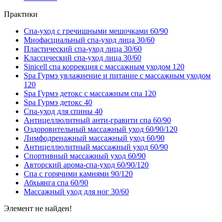
Практики
Спа-уход с гречишными мешочками 60/90
Миофасциальный спа-уход лица 30/60
Пластический спа-уход лица 30/60
Классический спа-уход лица 30/60
Sinicell спа коррекция с массажным уходом 120
Spa Гурмэ увлажнение и питание с массажным уходом
120
Spa Гурмэ детокс с массажным спа 120
Spa Гурмэ детокс 40
Спа-уход для спины 40
Антицеллюлитный анти-гравити спа 60/90
Оздоровительный массажный уход 60/90/120
Лимфодренажный массажный уход 60/90
Антицеллюлитный массажный уход 60/90
Спортивный массажный уход 60/90
Авторский арома-спа-уход 60/90/120
Спа с горячими камнями 90/120
Абхьянга спа 60/90
Массажный уход для ног 30/60
Элемент не найден!